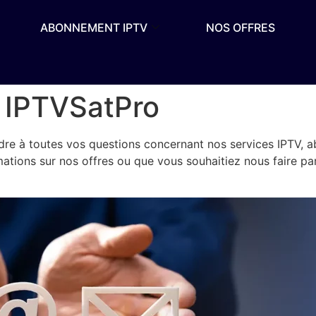
ABONNEMENT IPTV
NOS OFFRES
 IPTVSatPro
re à toutes vos questions concernant nos services IPTV, 
ormations sur nos offres ou que vous souhaitiez nous faire p